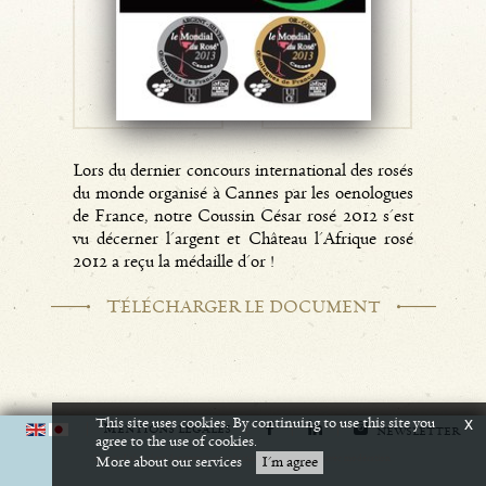
Lors du dernier concours international des rosés
du monde organisé à Cannes par les oenologues
de France, notre Coussin César rosé 2012 s'est
vu décerner l'argent et Château l'Afrique rosé
2012 a reçu la médaille d'or !
T
ÉLÉCHARGER LE DOCUMENT
This site uses cookies. By continuing to use this site you
x
M
ENTIONS LÉGALES
NEWSLETTER
agree to the use of cookies.
L'abus d'alcool est dangereux pour la santé. A consommer avec modération.
More about our services
I'm agree