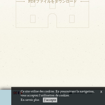
PDFファイルをダウンロード
Ce site utilise des cookies. En poursuivant la navigation,
x
N
OTICES
NEWSLETTER
vous acceptez l'utilisation de cookies.
En savoir plus.
J'accepte