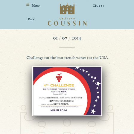
M
コ
ENU
ンタクト
B
ACK
01 / 07 / 2014
Challenge for the best french wines for the USA