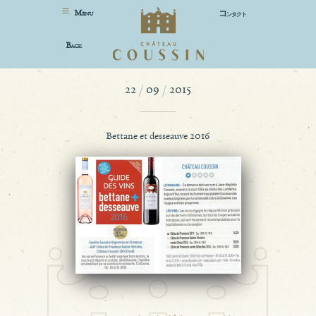
M
コ
ENU
ンタクト
B
ACK
22 / 09 / 2015
Bettane et desseauve 2016