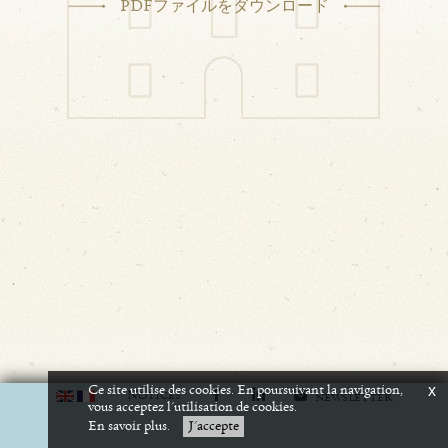
PDFファイルをダウンロード
Ce site utilise des cookies. En poursuivant la navigation,
x
N
OTICES
NEWSLETTER
vous acceptez l'utilisation de cookies.
En savoir plus.
J'accepte