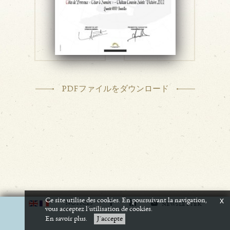
PDFファイルをダウンロード
Ce site utilise des cookies. En poursuivant la navigation,
x
N
OTICES
NEWSLETTER
vous acceptez l'utilisation de cookies.
En savoir plus.
J'accepte