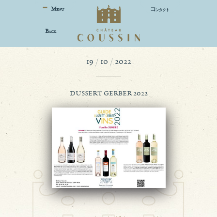
M
コ
ENU
ンタクト
B
ACK
19 / 10 / 2022
DUSSERT GERBER 2022