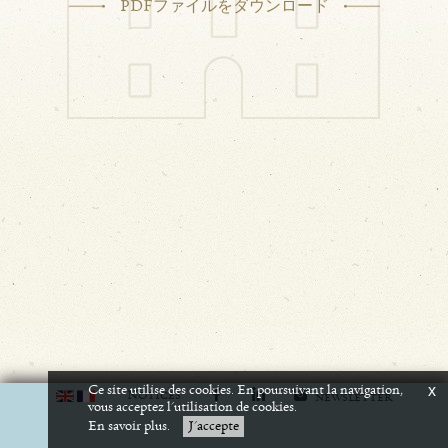
PDFファイルをダウンロード
Ce site utilise des cookies. En poursuivant la navigation,
x
N
OTICES
NEWSLETTER
vous acceptez l'utilisation de cookies.
En savoir plus.
J'accepte